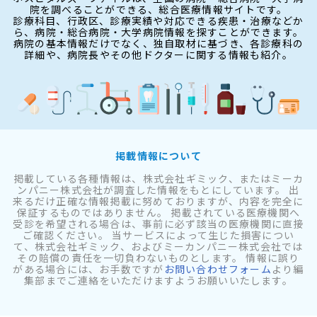
院を調べることができる、総合医療情報サイトです。
診療科目、行政区、診療実績や対応できる疾患・治療などか
ら、病院・総合病院・大学病院情報を探すことができます。
病院の基本情報だけでなく、独自取材に基づき、各診療科の
詳細や、病院長やその他ドクターに関する情報も紹介。
掲載情報について
掲載している各種情報は、株式会社ギミック、またはミーカ
ンパニー株式会社が調査した情報をもとにしています。 出
来るだけ正確な情報掲載に努めておりますが、内容を完全に
保証するものではありません。 掲載されている医療機関へ
受診を希望される場合は、事前に必ず該当の医療機関に直接
ご確認ください。 当サービスによって生じた損害につい
て、株式会社ギミック、およびミーカンパニー株式会社では
その賠償の責任を一切負わないものとします。 情報に誤り
がある場合には、お手数ですが
お問い合わせフォーム
より編
集部までご連絡をいただけますようお願いいたします。