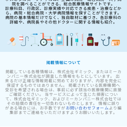
院を調べることができる、総合医療情報サイトです。
診療科目、行政区、診療実績や対応できる疾患・治療などか
ら、病院・総合病院・大学病院情報を探すことができます。
病院の基本情報だけでなく、独自取材に基づき、各診療科の
詳細や、病院長やその他ドクターに関する情報も紹介。
掲載情報について
掲載している各種情報は、株式会社ギミック、またはミーカ
ンパニー株式会社が調査した情報をもとにしています。 出
来るだけ正確な情報掲載に努めておりますが、内容を完全に
保証するものではありません。 掲載されている医療機関へ
受診を希望される場合は、事前に必ず該当の医療機関に直接
ご確認ください。 当サービスによって生じた損害につい
て、株式会社ギミック、およびミーカンパニー株式会社では
その賠償の責任を一切負わないものとします。 情報に誤り
がある場合には、お手数ですが
お問い合わせフォーム
より編
集部までご連絡をいただけますようお願いいたします。