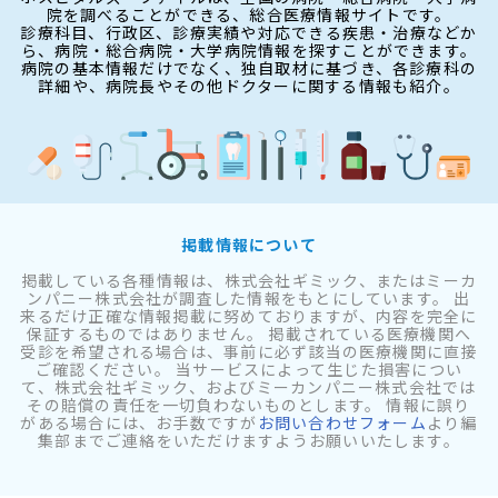
院を調べることができる、総合医療情報サイトです。
診療科目、行政区、診療実績や対応できる疾患・治療などか
ら、病院・総合病院・大学病院情報を探すことができます。
病院の基本情報だけでなく、独自取材に基づき、各診療科の
詳細や、病院長やその他ドクターに関する情報も紹介。
掲載情報について
掲載している各種情報は、株式会社ギミック、またはミーカ
ンパニー株式会社が調査した情報をもとにしています。 出
来るだけ正確な情報掲載に努めておりますが、内容を完全に
保証するものではありません。 掲載されている医療機関へ
受診を希望される場合は、事前に必ず該当の医療機関に直接
ご確認ください。 当サービスによって生じた損害につい
て、株式会社ギミック、およびミーカンパニー株式会社では
その賠償の責任を一切負わないものとします。 情報に誤り
がある場合には、お手数ですが
お問い合わせフォーム
より編
集部までご連絡をいただけますようお願いいたします。