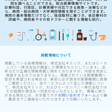
院を調べることができる、総合医療情報サイトです。
診療科目、行政区、診療実績や対応できる疾患・治療などか
ら、病院・総合病院・大学病院情報を探すことができます。
病院の基本情報だけでなく、独自取材に基づき、各診療科の
詳細や、病院長やその他ドクターに関する情報も紹介。
掲載情報について
掲載している各種情報は、株式会社ギミック、またはミーカ
ンパニー株式会社が調査した情報をもとにしています。 出
来るだけ正確な情報掲載に努めておりますが、内容を完全に
保証するものではありません。 掲載されている医療機関へ
受診を希望される場合は、事前に必ず該当の医療機関に直接
ご確認ください。 当サービスによって生じた損害につい
て、株式会社ギミック、およびミーカンパニー株式会社では
その賠償の責任を一切負わないものとします。 情報に誤り
がある場合には、お手数ですが
お問い合わせフォーム
より編
集部までご連絡をいただけますようお願いいたします。