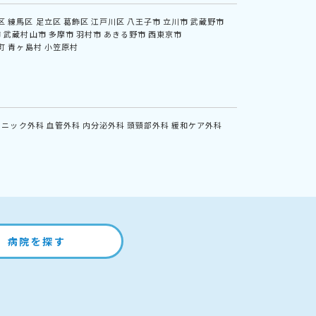
区
練馬区
足立区
葛飾区
江戸川区
八王子市
立川市
武蔵野市
市
武蔵村山市
多摩市
羽村市
あきる野市
西東京市
町
青ヶ島村
小笠原村
リニック外科
血管外科
内分泌外科
頭頸部外科
緩和ケア外科
病院を探す