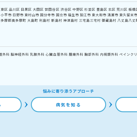
江東区
品川区
目黒区
大田区
世田谷区
渋谷区
中野区
杉並区
豊島区
北区
荒川区
板橋
小平市
日野市
東村山市
国分寺市
国立市
福生市
狛江市
東大和市
清瀬市
東久留米
西多摩郡奥多摩町
大島町
利島村
新島村
神津島村
三宅島三宅村
御蔵島村
八丈島八丈
道外科
脳神経外科
乳腺外科
心臓血管外科
腫瘍外科
胸部外科
内視鏡外科
ペインク
悩みに寄り添うアプローチ
る
病気を知る