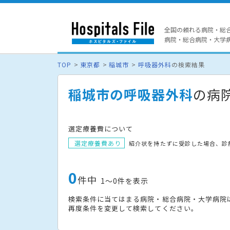
全国の頼れる病院・総
病院・総合病院・大学病院
TOP
東京都
稲城市
呼吸器外科
の検索結果
稲城市の呼吸器外科
の病
選定療養費について
選定療養費あり
紹介状を持たずに受診した場合、診
0
件中
1〜0件を表示
検索条件に当てはまる病院・総合病院・大学病院
再度条件を変更して検索してください。