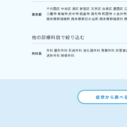
千代田区
中央区
港区
新宿区
文京区
台東区
墨田区
三鷹市
青梅市
府中市
昭島市
調布市
町田市
小金井市
東京都
西多摩郡瑞穂町
西多摩郡日の出町
西多摩郡檜原村
他の診療科目で絞り込む
外科
整形外科
形成外科
消化器外科
胃腸外科
気管食
外科系
透析外科
移植外科
症状から調べ