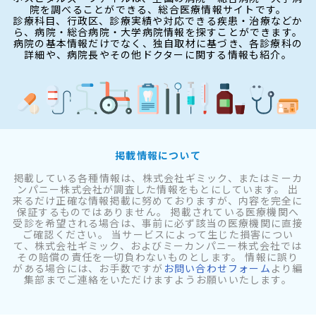
院を調べることができる、総合医療情報サイトです。
診療科目、行政区、診療実績や対応できる疾患・治療などか
ら、病院・総合病院・大学病院情報を探すことができます。
病院の基本情報だけでなく、独自取材に基づき、各診療科の
詳細や、病院長やその他ドクターに関する情報も紹介。
掲載情報について
掲載している各種情報は、株式会社ギミック、またはミーカ
ンパニー株式会社が調査した情報をもとにしています。 出
来るだけ正確な情報掲載に努めておりますが、内容を完全に
保証するものではありません。 掲載されている医療機関へ
受診を希望される場合は、事前に必ず該当の医療機関に直接
ご確認ください。 当サービスによって生じた損害につい
て、株式会社ギミック、およびミーカンパニー株式会社では
その賠償の責任を一切負わないものとします。 情報に誤り
がある場合には、お手数ですが
お問い合わせフォーム
より編
集部までご連絡をいただけますようお願いいたします。