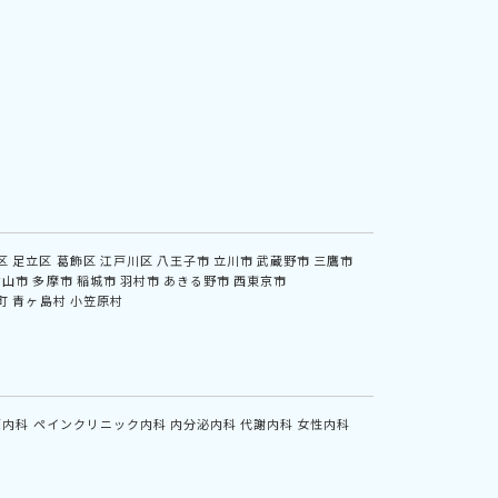
区
足立区
葛飾区
江戸川区
八王子市
立川市
武蔵野市
三鷹市
村山市
多摩市
稲城市
羽村市
あきる野市
西東京市
町
青ヶ島村
小笠原村
鏡内科
ペインクリニック内科
内分泌内科
代謝内科
女性内科