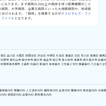
うになります。まず病院は20以上の病床を持つ医療機関のこと
立病院、大学病院、企業立病院といった大規模病院や、地域医
に分けられます。「病院」を検索するのが
ホスピタルズ・ファ
・ファイル
となります。
江東区
品川区
大田区
世田谷区
渋谷区
中野区
杉並区
豊島区
北区
荒川区
板橋区
練馬
日野市
東村山市
国分寺市
国立市
福生市
狛江市
東大和市
清瀬市
東久留米市
武蔵
西多摩郡奥多摩町
大島町
利島村
新島村
神津島村
三宅島三宅村
御蔵島村
八丈島八丈
循環器内科
腎臓内科
人工透析内科
糖尿病内科
血液内科
腫瘍内科
感染症内科
内視
和内科
頭頸部内科
血管内科
薬物療法内科