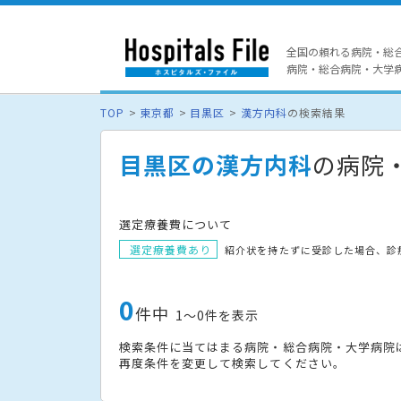
全国の頼れる病院・総
病院・総合病院・大学病院
TOP
東京都
目黒区
漢方内科
の検索結果
目黒区の漢方内科
の病院
選定療養費について
選定療養費あり
紹介状を持たずに受診した場合、診
0
件中
1〜0件を表示
検索条件に当てはまる病院・総合病院・大学病院
再度条件を変更して検索してください。