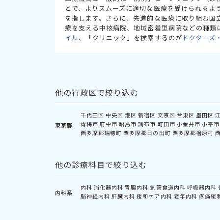
とで、よりスムーズに適切な医療を受けられるよ
を指します。さらに、先進的な医療に取り組む国
療を支える中核病院、地域密着型病院などの種類
イル
、「クリニック」を検索するのが
ドクターズ
他の行政区で絞り込む
千代田区
中央区
港区
新宿区
文京区
台東区
墨田区
青梅市
府中市
昭島市
調布市
町田市
小金井市
小平市
東京都
西多摩郡瑞穂町
西多摩郡日の出町
西多摩郡檜原村
他の診療科目で絞り込む
内科
消化器内科
胃腸内科
気管食道内科
呼吸器内科
内科系
脳神経内科
肝臓内科
緩和ケア内科
老年内科
疼痛緩