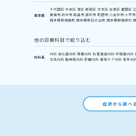
千代田区
中央区
港区
新宿区
文京区
台東区
墨田区
青梅市
府中市
昭島市
調布市
町田市
小金井市
小平市
東京都
西多摩郡瑞穂町
西多摩郡日の出町
西多摩郡檜原村
他の診療科目で絞り込む
内科
消化器内科
胃腸内科
気管食道内科
呼吸器内科
内科系
女性内科
脳神経内科
肝臓内科
緩和ケア内科
老年内
症状から調べ