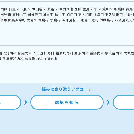
江東区
目黒区
大田区
世田谷区
渋谷区
中野区
杉並区
豊島区
北区
荒川区
板橋区
練馬
日野市
東村山市
国分寺市
国立市
福生市
狛江市
東大和市
清瀬市
東久留米市
武蔵
西多摩郡奥多摩町
大島町
利島村
新島村
神津島村
三宅島三宅村
御蔵島村
八丈島八丈
循環器内科
腎臓内科
人工透析内科
糖尿病内科
血液内科
腫瘍内科
感染症内科
内視
科
疼痛緩和内科
頭頸部内科
血管内科
悩みに寄り添うアプローチ
る
病気を知る