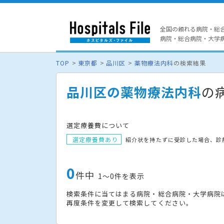
全国の頼れる病院・総
病院・総合病院・大学病院
TOP
東京都
品川区
薬物療法内科
の検索結果
品川区の薬物療法内科
の
選定療養費について
選定療養費あり
紹介状を持たずに受診した場合、診
0
件中
1〜0件を表示
検索条件に当てはまる病院・総合病院・大学病院
再度条件を変更して検索してください。