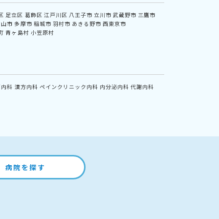
区
足立区
葛飾区
江戸川区
八王子市
立川市
武蔵野市
三鷹市
村山市
多摩市
稲城市
羽村市
あきる野市
西東京市
町
青ヶ島村
小笠原村
鏡内科
漢方内科
ペインクリニック内科
内分泌内科
代謝内科
病院を探す