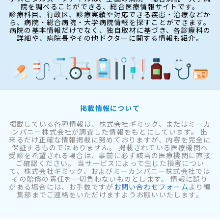
院を調べることができる、総合医療情報サイトです。
診療科目、行政区、診療実績や対応できる疾患・治療などか
ら、病院・総合病院・大学病院情報を探すことができます。
病院の基本情報だけでなく、独自取材に基づき、各診療科の
詳細や、病院長やその他ドクターに関する情報も紹介。
掲載情報について
掲載している各種情報は、株式会社ギミック、またはミーカ
ンパニー株式会社が調査した情報をもとにしています。 出
来るだけ正確な情報掲載に努めておりますが、内容を完全に
保証するものではありません。 掲載されている医療機関へ
受診を希望される場合は、事前に必ず該当の医療機関に直接
ご確認ください。 当サービスによって生じた損害につい
て、株式会社ギミック、およびミーカンパニー株式会社では
その賠償の責任を一切負わないものとします。 情報に誤り
がある場合には、お手数ですが
お問い合わせフォーム
より編
集部までご連絡をいただけますようお願いいたします。