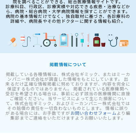
院を調べることができる、総合医療情報サイトです。
診療科目、行政区、診療実績や対応できる疾患・治療などか
ら、病院・総合病院・大学病院情報を探すことができます。
病院の基本情報だけでなく、独自取材に基づき、各診療科の
詳細や、病院長やその他ドクターに関する情報も紹介。
掲載情報について
掲載している各種情報は、株式会社ギミック、またはミーカ
ンパニー株式会社が調査した情報をもとにしています。 出
来るだけ正確な情報掲載に努めておりますが、内容を完全に
保証するものではありません。 掲載されている医療機関へ
受診を希望される場合は、事前に必ず該当の医療機関に直接
ご確認ください。 当サービスによって生じた損害につい
て、株式会社ギミック、およびミーカンパニー株式会社では
その賠償の責任を一切負わないものとします。 情報に誤り
がある場合には、お手数ですが
お問い合わせフォーム
より編
集部までご連絡をいただけますようお願いいたします。