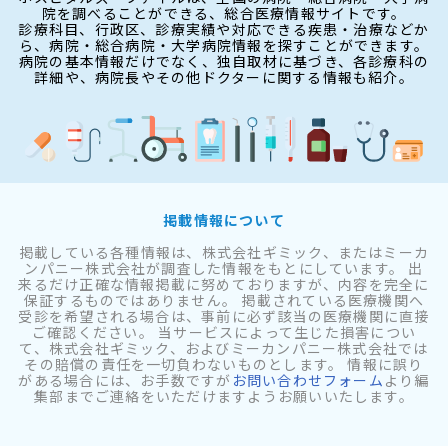
院を調べることができる、総合医療情報サイトです。
診療科目、行政区、診療実績や対応できる疾患・治療などか
ら、病院・総合病院・大学病院情報を探すことができます。
病院の基本情報だけでなく、独自取材に基づき、各診療科の
詳細や、病院長やその他ドクターに関する情報も紹介。
掲載情報について
掲載している各種情報は、株式会社ギミック、またはミーカ
ンパニー株式会社が調査した情報をもとにしています。 出
来るだけ正確な情報掲載に努めておりますが、内容を完全に
保証するものではありません。 掲載されている医療機関へ
受診を希望される場合は、事前に必ず該当の医療機関に直接
ご確認ください。 当サービスによって生じた損害につい
て、株式会社ギミック、およびミーカンパニー株式会社では
その賠償の責任を一切負わないものとします。 情報に誤り
がある場合には、お手数ですが
お問い合わせフォーム
より編
集部までご連絡をいただけますようお願いいたします。