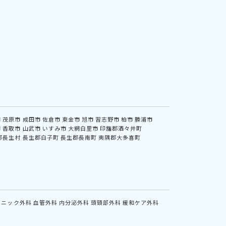
市
茂原市
成田市
佐倉市
東金市
旭市
習志野市
柏市
勝浦市
市
香取市
山武市
いすみ市
大網白里市
印旛郡酒々井町
郡長生村
長生郡白子町
長生郡長南町
夷隅郡大多喜町
リニック外科
血管外科
内分泌外科
頭頸部外科
緩和ケア外科