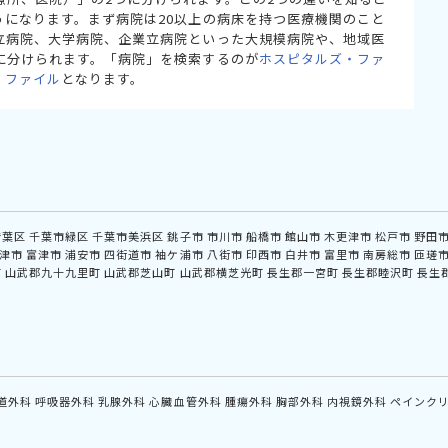
うになります。まず病院は20以上の病床を持つ医療機関のこと
立病院、大学病院、企業立病院といった大規模病院や、地域医
に分けられます。「病院」を検索するのが
ホスピタルズ・ファ
・ファイル
となります。
若葉区
千葉市緑区
千葉市美浜区
銚子市
市川市
船橋市
館山市
木更津市
松戸市
野田
津市
富津市
浦安市
四街道市
袖ケ浦市
八街市
印西市
白井市
富里市
南房総市
匝瑳
町
山武郡九十九里町
山武郡芝山町
山武郡横芝光町
長生郡一宮町
長生郡睦沢町
長生
道外科
呼吸器外科
乳腺外科
心臓血管外科
腫瘍外科
胸部外科
内視鏡外科
ペインク