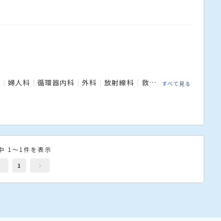
科
婦人科
循環器内科
外科
放射線科
救急科
整形外科
心
すべて見る
中 1～1件を表示
1