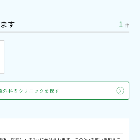
ます
1
件
経外科のクリニックを探す
療所、医院）」の2つに分けられます。この2つの違いを知るこ