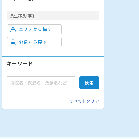
長生郡長柄町
エリアから探す
沿線から探す
臓血管外科
泌尿器科
耳鼻咽喉科
肛門外科
肝臓内科
胃腸外
キーワード
すべてをクリア