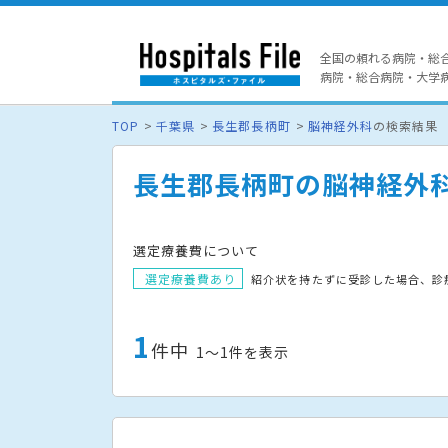
全国の頼れる病院・総
病院・総合病院・大学病院
TOP
千葉県
長生郡長柄町
脳神経外科
の検索結果
長生郡長柄町の脳神経外
選定療養費について
選定療養費あり
紹介状を持たずに受診した場合、診
1
件中
1〜1件を表示