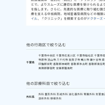
とで、よりスムーズに適切な医療を受けられるよ
を指します。さらに、先進的な医療に取り組む国
療を支える中核病院、地域密着型病院などの種類
イル
、「クリニック」を検索するのが
ドクターズ
他の行政区で絞り込む
千葉市中央区
千葉市花見川区
千葉市稲毛区
千葉市
市原市
流山市
八千代市
我孫子市
鴨川市
鎌ケ谷市
君
千葉県
印旛郡栄町
香取郡神崎町
香取郡多古町
香取郡東庄
夷隅郡御宿町
安房郡鋸南町
他の診療科目で絞り込む
外科
整形外科
形成外科
消化器外科
胃腸外科
気管食
外科系
透析外科
移植外科