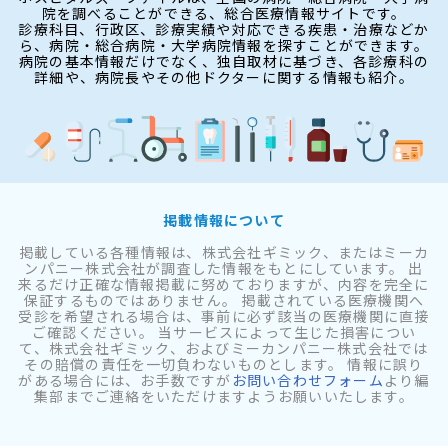
院を調べることができる、総合医療情報サイトです。
診療科目、行政区、診療実績や対応できる疾患・治療などか
ら、病院・総合病院・大学病院情報を探すことができます。
病院の基本情報だけでなく、独自取材に基づき、各診療科の
詳細や、病院長やその他ドクターに関する情報も紹介。
掲載情報について
掲載している各種情報は、株式会社ギミック、またはミーカ
ンパニー株式会社が調査した情報をもとにしています。 出
来るだけ正確な情報掲載に努めておりますが、内容を完全に
保証するものではありません。 掲載されている医療機関へ
受診を希望される場合は、事前に必ず該当の医療機関に直接
ご確認ください。 当サービスによって生じた損害につい
て、株式会社ギミック、およびミーカンパニー株式会社では
その賠償の責任を一切負わないものとします。 情報に誤り
がある場合には、お手数ですが
お問い合わせフォーム
より編
集部までご連絡をいただけますようお願いいたします。