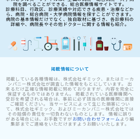
院を調べることができる、総合医療情報サイトです。
診療科目、行政区、診療実績や対応できる疾患・治療などか
ら、病院・総合病院・大学病院情報を探すことができます。
病院の基本情報だけでなく、独自取材に基づき、各診療科の
詳細や、病院長やその他ドクターに関する情報も紹介。
掲載情報について
掲載している各種情報は、株式会社ギミック、またはミーカ
ンパニー株式会社が調査した情報をもとにしています。 出
来るだけ正確な情報掲載に努めておりますが、内容を完全に
保証するものではありません。 掲載されている医療機関へ
受診を希望される場合は、事前に必ず該当の医療機関に直接
ご確認ください。 当サービスによって生じた損害につい
て、株式会社ギミック、およびミーカンパニー株式会社では
その賠償の責任を一切負わないものとします。 情報に誤り
がある場合には、お手数ですが
お問い合わせフォーム
より編
集部までご連絡をいただけますようお願いいたします。