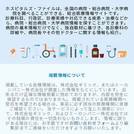
ホスピタルズ・ファイルは、全国の病院・総合病院・大学病
院を調べることができる、総合医療情報サイトです。
診療科目、行政区、診療実績や対応できる疾患・治療などか
ら、病院・総合病院・大学病院情報を探すことができます。
病院の基本情報だけでなく、独自取材に基づき、各診療科の
詳細や、病院長やその他ドクターに関する情報も紹介。
掲載情報について
掲載している各種情報は、株式会社ギミック、またはミーカ
ンパニー株式会社が調査した情報をもとにしています。 出
来るだけ正確な情報掲載に努めておりますが、内容を完全に
保証するものではありません。 掲載されている医療機関へ
受診を希望される場合は、事前に必ず該当の医療機関に直接
ご確認ください。 当サービスによって生じた損害につい
て、株式会社ギミック、およびミーカンパニー株式会社では
その賠償の責任を一切負わないものとします。 情報に誤り
がある場合には、お手数ですが
お問い合わせフォーム
より編
集部までご連絡をいただけますようお願いいたします。