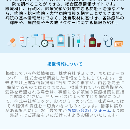
院を調べることができる、総合医療情報サイトです。
診療科目、行政区、診療実績や対応できる疾患・治療などか
ら、病院・総合病院・大学病院情報を探すことができます。
病院の基本情報だけでなく、独自取材に基づき、各診療科の
詳細や、病院長やその他ドクターに関する情報も紹介。
掲載情報について
掲載している各種情報は、株式会社ギミック、またはミーカ
ンパニー株式会社が調査した情報をもとにしています。 出
来るだけ正確な情報掲載に努めておりますが、内容を完全に
保証するものではありません。 掲載されている医療機関へ
受診を希望される場合は、事前に必ず該当の医療機関に直接
ご確認ください。 当サービスによって生じた損害につい
て、株式会社ギミック、およびミーカンパニー株式会社では
その賠償の責任を一切負わないものとします。 情報に誤り
がある場合には、お手数ですが
お問い合わせフォーム
より編
集部までご連絡をいただけますようお願いいたします。