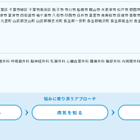
若葉区
千葉市緑区
千葉市美浜区
銚子市
市川市
船橋市
館山市
木更津市
松戸市
野田
津市
富津市
四街道市
袖ケ浦市
八街市
印西市
白井市
富里市
南房総市
匝瑳市
香取
十九里町
山武郡芝山町
山武郡横芝光町
長生郡一宮町
長生郡睦沢町
長生郡長生村
長
道外科
呼吸器外科
脳神経外科
乳腺外科
心臓血管外科
腫瘍外科
胸部外科
内視鏡外
悩みに寄り添うアプローチ
る
病気を知る