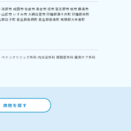
市
茂原市
成田市
佐倉市
東金市
旭市
習志野市
柏市
勝浦市
市
山武市
いすみ市
大網白里市
印旛郡酒々井町
印旛郡栄町
生郡白子町
長生郡長柄町
長生郡長南町
夷隅郡大多喜町
科
ペインクリニック外科
内分泌外科
頭頸部外科
緩和ケア外科
病院を探す