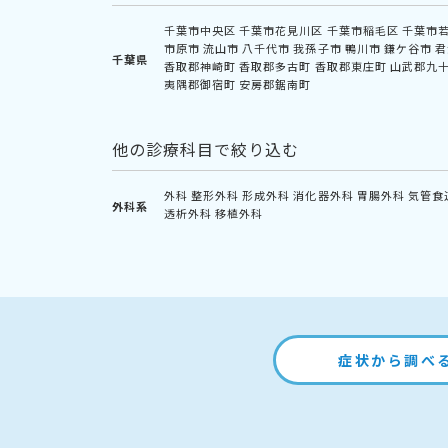
千葉市中央区
千葉市花見川区
千葉市稲毛区
千葉市
市原市
流山市
八千代市
我孫子市
鴨川市
鎌ケ谷市
君
千葉県
香取郡神崎町
香取郡多古町
香取郡東庄町
山武郡九
夷隅郡御宿町
安房郡鋸南町
他の診療科目で絞り込む
外科
整形外科
形成外科
消化器外科
胃腸外科
気管食
外科系
透析外科
移植外科
症状から調べ