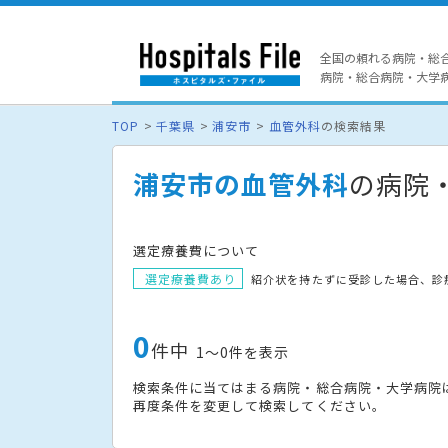
全国の頼れる病院・総
病院・総合病院・大学病院
TOP
千葉県
浦安市
血管外科
の検索結果
浦安市の血管外科
の病院
選定療養費について
選定療養費あり
紹介状を持たずに受診した場合、診
0
件中
1〜0件を表示
検索条件に当てはまる病院・総合病院・大学病院
再度条件を変更して検索してください。