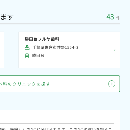
ます
43
件
勝田台フルヤ歯科
千葉県佐倉市井野1554-3
勝田台
腔外科のクリニックを探す
療所、医院）」の2つに分けられます。この2つの違いを知るこ