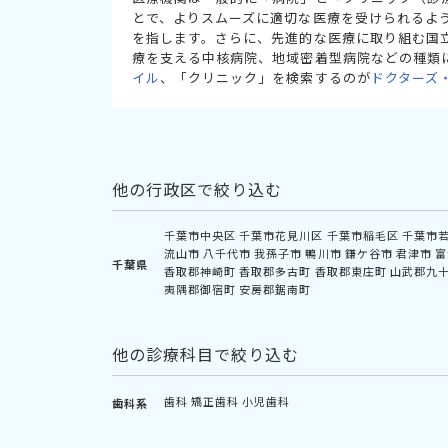
とで、よりスムーズに適切な医療を受けられるよ
を指します。さらに、先進的な医療に取り組む国
療を支える中核病院、地域密着型病院などの種類
イル
、「クリニック」を検索するのが
ドクターズ
他の行政区で絞り込む
千葉市中央区
千葉市花見川区
千葉市稲毛区
千葉市
流山市
八千代市
我孫子市
鴨川市
鎌ケ谷市
君津市
富
千葉県
香取郡神崎町
香取郡多古町
香取郡東庄町
山武郡九
夷隅郡御宿町
安房郡鋸南町
他の診療科目で絞り込む
歯科
矯正歯科
小児歯科
歯科系