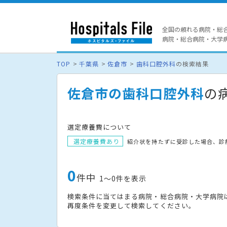
全国の頼れる病院・総
病院・総合病院・大学病院
TOP
千葉県
佐倉市
歯科口腔外科
の検索結果
佐倉市の歯科口腔外科
の
選定療養費について
選定療養費あり
紹介状を持たずに受診した場合、診
0
件中
1〜0件を表示
検索条件に当てはまる病院・総合病院・大学病院
再度条件を変更して検索してください。