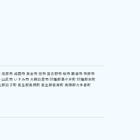
市
茂原市
成田市
東金市
旭市
習志野市
柏市
勝浦市
市原市
市
山武市
いすみ市
大網白里市
印旛郡酒々井町
印旛郡栄町
生郡白子町
長生郡長柄町
長生郡長南町
夷隅郡大多喜町