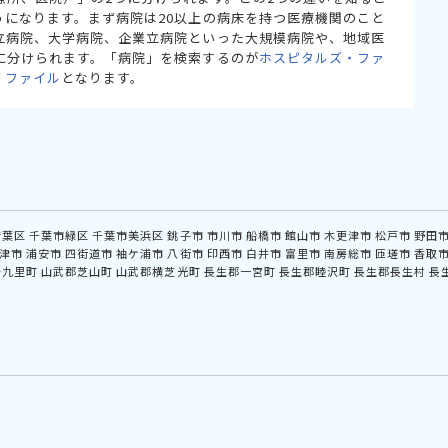
うになります。まず病院は20以上の病床を持つ医療機関のこと
立病院、大学病院、企業立病院といった大規模病院や、地域医
に分けられます。「病院」を検索するのが
ホスピタルズ・ファ
・ファイル
となります。
若葉区
千葉市緑区
千葉市美浜区
銚子市
市川市
船橋市
館山市
木更津市
松戸市
野田
津市
浦安市
四街道市
袖ケ浦市
八街市
印西市
白井市
富里市
南房総市
匝瑳市
香取
十九里町
山武郡芝山町
山武郡横芝光町
長生郡一宮町
長生郡睦沢町
長生郡長生村
長