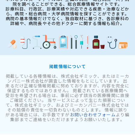
院を調べることができる、総合医療情報サイトです。
診療科目、行政区、診療実績や対応できる疾患・治療などか
ら、病院・総合病院・大学病院情報を探すことができます。
病院の基本情報だけでなく、独自取材に基づき、各診療科の
詳細や、病院長やその他ドクターに関する情報も紹介。
掲載情報について
掲載している各種情報は、株式会社ギミック、またはミーカ
ンパニー株式会社が調査した情報をもとにしています。 出
来るだけ正確な情報掲載に努めておりますが、内容を完全に
保証するものではありません。 掲載されている医療機関へ
受診を希望される場合は、事前に必ず該当の医療機関に直接
ご確認ください。 当サービスによって生じた損害につい
て、株式会社ギミック、およびミーカンパニー株式会社では
その賠償の責任を一切負わないものとします。 情報に誤り
がある場合には、お手数ですが
お問い合わせフォーム
より編
集部までご連絡をいただけますようお願いいたします。