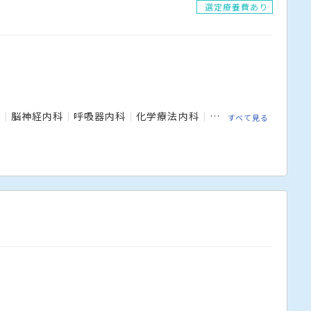
選定療養費あり
科
脳神経内科
呼吸器内科
化学療法内科
消化器外科
外科
すべて見る