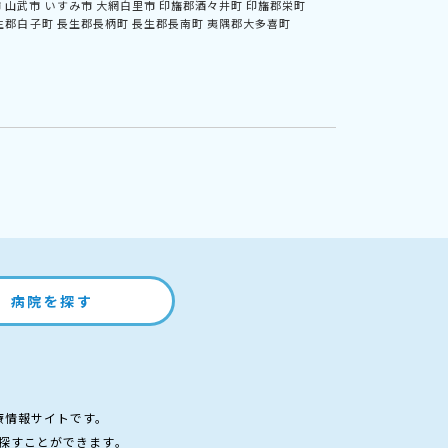
市
山武市
いすみ市
大網白里市
印旛郡酒々井町
印旛郡栄町
生郡白子町
長生郡長柄町
長生郡長南町
夷隅郡大多喜町
病院を探す
療情報サイトです。
探すことができます。