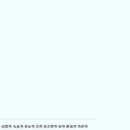
市
成田市
佐倉市
東金市
旭市
習志野市
柏市
勝浦市
市原市