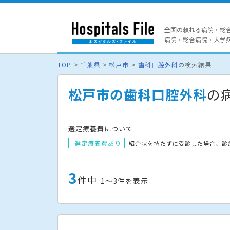
全国の頼れる病院・総
病院・総合病院・大学病院
TOP
千葉県
松戸市
歯科口腔外科
の検索結果
松戸市の歯科口腔外科
の
選定療養費について
選定療養費あり
紹介状を持たずに受診した場合、診
3
件中
1〜3件を表示