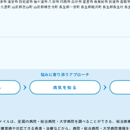
津市
浦安市
四街道市
袖ケ浦市
八街市
印西市
白井市
富里市
南房総市
匝瑳市
香取
十九里町
山武郡芝山町
山武郡横芝光町
長生郡一宮町
長生郡睦沢町
長生郡長生村
長
悩みに寄り添うアプローチ
る
病気を知る
ァイルは、全国の病院・総合病院・大学病院を調べることができる、総合医
診療実績や対応できる疾患・治療などから、病院・総合病院・大学病院情報を