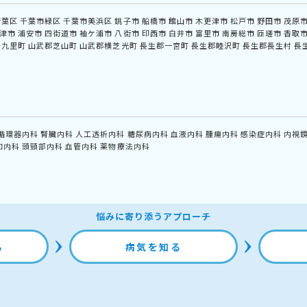
若葉区
千葉市緑区
千葉市美浜区
銚子市
船橋市
館山市
木更津市
松戸市
野田市
茂原
津市
浦安市
四街道市
袖ケ浦市
八街市
印西市
白井市
富里市
南房総市
匝瑳市
香取
十九里町
山武郡芝山町
山武郡横芝光町
長生郡一宮町
長生郡睦沢町
長生郡長生村
長
循環器内科
腎臓内科
人工透析内科
糖尿病内科
血液内科
腫瘍内科
感染症内科
内視
和内科
頭頸部内科
血管内科
薬物療法内科
悩みに寄り添うアプローチ
る
病気を知る