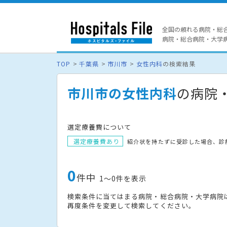
全国の頼れる病院・総
病院・総合病院・大学病院
TOP
千葉県
市川市
女性内科
の検索結果
市川市の女性内科
の病院
選定療養費について
選定療養費あり
紹介状を持たずに受診した場合、診
0
件中
1〜0件を表示
検索条件に当てはまる病院・総合病院・大学病院
再度条件を変更して検索してください。