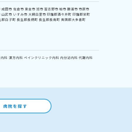
市
成田市
佐倉市
東金市
旭市
習志野市
柏市
勝浦市
市原市
市
山武市
いすみ市
大網白里市
印旛郡酒々井町
印旛郡栄町
生郡白子町
長生郡長柄町
長生郡長南町
夷隅郡大多喜町
鏡内科
漢方内科
ペインクリニック内科
内分泌内科
代謝内科
病院を探す