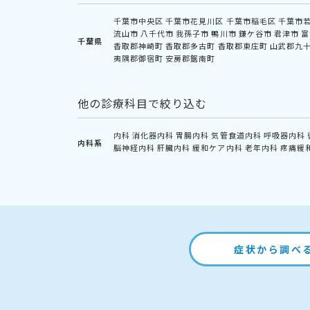
千葉市中央区
千葉市花見川区
千葉市稲毛区
千葉市
流山市
八千代市
我孫子市
鴨川市
鎌ケ谷市
君津市
富
千葉県
香取郡神崎町
香取郡多古町
香取郡東庄町
山武郡九
夷隅郡御宿町
安房郡鋸南町
他の診療科目で絞り込む
内科
消化器内科
胃腸内科
気管食道内科
呼吸器内科
内科系
脳神経内科
肝臓内科
緩和ケア内科
老年内科
疼痛緩
症状から調べ