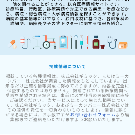
院を調べることができる、総合医療情報サイトです。
診療科目、行政区、診療実績や対応できる疾患・治療などか
ら、病院・総合病院・大学病院情報を探すことができます。
病院の基本情報だけでなく、独自取材に基づき、各診療科の
詳細や、病院長やその他ドクターに関する情報も紹介。
掲載情報について
掲載している各種情報は、株式会社ギミック、またはミーカ
ンパニー株式会社が調査した情報をもとにしています。 出
来るだけ正確な情報掲載に努めておりますが、内容を完全に
保証するものではありません。 掲載されている医療機関へ
受診を希望される場合は、事前に必ず該当の医療機関に直接
ご確認ください。 当サービスによって生じた損害につい
て、株式会社ギミック、およびミーカンパニー株式会社では
その賠償の責任を一切負わないものとします。 情報に誤り
がある場合には、お手数ですが
お問い合わせフォーム
より編
集部までご連絡をいただけますようお願いいたします。