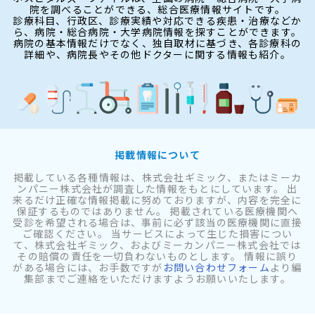
院を調べることができる、総合医療情報サイトです。
診療科目、行政区、診療実績や対応できる疾患・治療などか
ら、病院・総合病院・大学病院情報を探すことができます。
病院の基本情報だけでなく、独自取材に基づき、各診療科の
詳細や、病院長やその他ドクターに関する情報も紹介。
掲載情報について
掲載している各種情報は、株式会社ギミック、またはミーカ
ンパニー株式会社が調査した情報をもとにしています。 出
来るだけ正確な情報掲載に努めておりますが、内容を完全に
保証するものではありません。 掲載されている医療機関へ
受診を希望される場合は、事前に必ず該当の医療機関に直接
ご確認ください。 当サービスによって生じた損害につい
て、株式会社ギミック、およびミーカンパニー株式会社では
その賠償の責任を一切負わないものとします。 情報に誤り
がある場合には、お手数ですが
お問い合わせフォーム
より編
集部までご連絡をいただけますようお願いいたします。