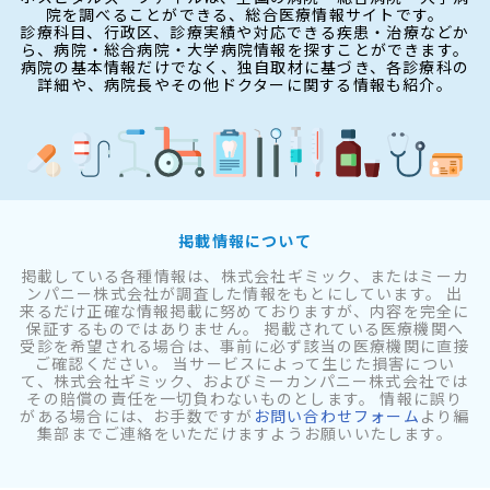
院を調べることができる、総合医療情報サイトです。
診療科目、行政区、診療実績や対応できる疾患・治療などか
ら、病院・総合病院・大学病院情報を探すことができます。
病院の基本情報だけでなく、独自取材に基づき、各診療科の
詳細や、病院長やその他ドクターに関する情報も紹介。
掲載情報について
掲載している各種情報は、株式会社ギミック、またはミーカ
ンパニー株式会社が調査した情報をもとにしています。 出
来るだけ正確な情報掲載に努めておりますが、内容を完全に
保証するものではありません。 掲載されている医療機関へ
受診を希望される場合は、事前に必ず該当の医療機関に直接
ご確認ください。 当サービスによって生じた損害につい
て、株式会社ギミック、およびミーカンパニー株式会社では
その賠償の責任を一切負わないものとします。 情報に誤り
がある場合には、お手数ですが
お問い合わせフォーム
より編
集部までご連絡をいただけますようお願いいたします。