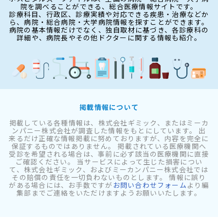
院を調べることができる、総合医療情報サイトです。
診療科目、行政区、診療実績や対応できる疾患・治療などか
ら、病院・総合病院・大学病院情報を探すことができます。
病院の基本情報だけでなく、独自取材に基づき、各診療科の
詳細や、病院長やその他ドクターに関する情報も紹介。
掲載情報について
掲載している各種情報は、株式会社ギミック、またはミーカ
ンパニー株式会社が調査した情報をもとにしています。 出
来るだけ正確な情報掲載に努めておりますが、内容を完全に
保証するものではありません。 掲載されている医療機関へ
受診を希望される場合は、事前に必ず該当の医療機関に直接
ご確認ください。 当サービスによって生じた損害につい
て、株式会社ギミック、およびミーカンパニー株式会社では
その賠償の責任を一切負わないものとします。 情報に誤り
がある場合には、お手数ですが
お問い合わせフォーム
より編
集部までご連絡をいただけますようお願いいたします。