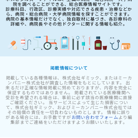
院を調べることができる、総合医療情報サイトです。
診療科目、行政区、診療実績や対応できる疾患・治療などか
ら、病院・総合病院・大学病院情報を探すことができます。
病院の基本情報だけでなく、独自取材に基づき、各診療科の
詳細や、病院長やその他ドクターに関する情報も紹介。
掲載情報について
掲載している各種情報は、株式会社ギミック、またはミーカ
ンパニー株式会社が調査した情報をもとにしています。 出
来るだけ正確な情報掲載に努めておりますが、内容を完全に
保証するものではありません。 掲載されている医療機関へ
受診を希望される場合は、事前に必ず該当の医療機関に直接
ご確認ください。 当サービスによって生じた損害につい
て、株式会社ギミック、およびミーカンパニー株式会社では
その賠償の責任を一切負わないものとします。 情報に誤り
がある場合には、お手数ですが
お問い合わせフォーム
より編
集部までご連絡をいただけますようお願いいたします。