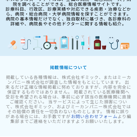
院を調べることができる、総合医療情報サイトです。
診療科目、行政区、診療実績や対応できる疾患・治療などか
ら、病院・総合病院・大学病院情報を探すことができます。
病院の基本情報だけでなく、独自取材に基づき、各診療科の
詳細や、病院長やその他ドクターに関する情報も紹介。
掲載情報について
掲載している各種情報は、株式会社ギミック、またはミーカ
ンパニー株式会社が調査した情報をもとにしています。 出
来るだけ正確な情報掲載に努めておりますが、内容を完全に
保証するものではありません。 掲載されている医療機関へ
受診を希望される場合は、事前に必ず該当の医療機関に直接
ご確認ください。 当サービスによって生じた損害につい
て、株式会社ギミック、およびミーカンパニー株式会社では
その賠償の責任を一切負わないものとします。 情報に誤り
がある場合には、お手数ですが
お問い合わせフォーム
より編
集部までご連絡をいただけますようお願いいたします。