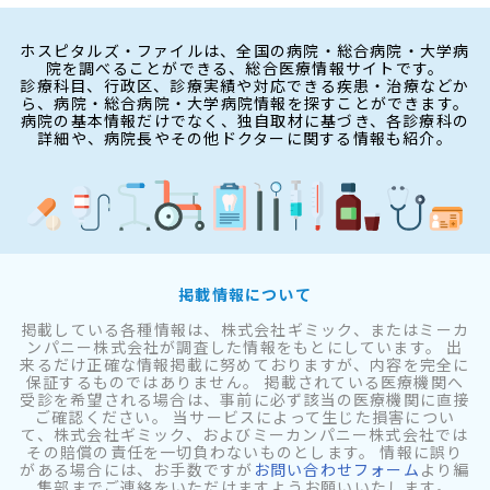
ホスピタルズ・ファイルは、全国の病院・総合病院・大学病
院を調べることができる、総合医療情報サイトです。
診療科目、行政区、診療実績や対応できる疾患・治療などか
ら、病院・総合病院・大学病院情報を探すことができます。
病院の基本情報だけでなく、独自取材に基づき、各診療科の
詳細や、病院長やその他ドクターに関する情報も紹介。
掲載情報について
掲載している各種情報は、株式会社ギミック、またはミーカ
ンパニー株式会社が調査した情報をもとにしています。 出
来るだけ正確な情報掲載に努めておりますが、内容を完全に
保証するものではありません。 掲載されている医療機関へ
受診を希望される場合は、事前に必ず該当の医療機関に直接
ご確認ください。 当サービスによって生じた損害につい
て、株式会社ギミック、およびミーカンパニー株式会社では
その賠償の責任を一切負わないものとします。 情報に誤り
がある場合には、お手数ですが
お問い合わせフォーム
より編
集部までご連絡をいただけますようお願いいたします。