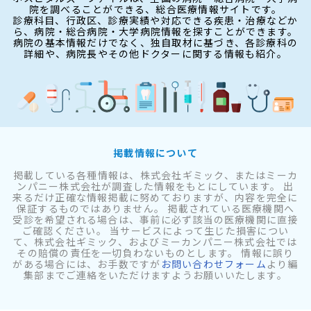
院を調べることができる、総合医療情報サイトです。
診療科目、行政区、診療実績や対応できる疾患・治療などか
ら、病院・総合病院・大学病院情報を探すことができます。
病院の基本情報だけでなく、独自取材に基づき、各診療科の
詳細や、病院長やその他ドクターに関する情報も紹介。
掲載情報について
掲載している各種情報は、株式会社ギミック、またはミーカ
ンパニー株式会社が調査した情報をもとにしています。 出
来るだけ正確な情報掲載に努めておりますが、内容を完全に
保証するものではありません。 掲載されている医療機関へ
受診を希望される場合は、事前に必ず該当の医療機関に直接
ご確認ください。 当サービスによって生じた損害につい
て、株式会社ギミック、およびミーカンパニー株式会社では
その賠償の責任を一切負わないものとします。 情報に誤り
がある場合には、お手数ですが
お問い合わせフォーム
より編
集部までご連絡をいただけますようお願いいたします。