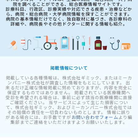
院を調べることができる、総合医療情報サイトです。
診療科目、行政区、診療実績や対応できる疾患・治療などか
ら、病院・総合病院・大学病院情報を探すことができます。
病院の基本情報だけでなく、独自取材に基づき、各診療科の
詳細や、病院長やその他ドクターに関する情報も紹介。
掲載情報について
掲載している各種情報は、株式会社ギミック、またはミーカ
ンパニー株式会社が調査した情報をもとにしています。 出
来るだけ正確な情報掲載に努めておりますが、内容を完全に
保証するものではありません。 掲載されている医療機関へ
受診を希望される場合は、事前に必ず該当の医療機関に直接
ご確認ください。 当サービスによって生じた損害につい
て、株式会社ギミック、およびミーカンパニー株式会社では
その賠償の責任を一切負わないものとします。 情報に誤り
がある場合には、お手数ですが
お問い合わせフォーム
より編
集部までご連絡をいただけますようお願いいたします。