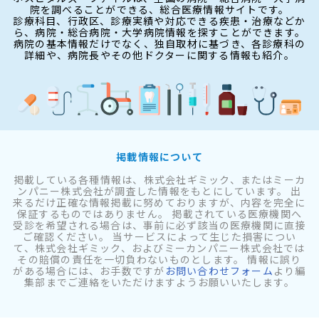
院を調べることができる、総合医療情報サイトです。
診療科目、行政区、診療実績や対応できる疾患・治療などか
ら、病院・総合病院・大学病院情報を探すことができます。
病院の基本情報だけでなく、独自取材に基づき、各診療科の
詳細や、病院長やその他ドクターに関する情報も紹介。
掲載情報について
掲載している各種情報は、株式会社ギミック、またはミーカ
ンパニー株式会社が調査した情報をもとにしています。 出
来るだけ正確な情報掲載に努めておりますが、内容を完全に
保証するものではありません。 掲載されている医療機関へ
受診を希望される場合は、事前に必ず該当の医療機関に直接
ご確認ください。 当サービスによって生じた損害につい
て、株式会社ギミック、およびミーカンパニー株式会社では
その賠償の責任を一切負わないものとします。 情報に誤り
がある場合には、お手数ですが
お問い合わせフォーム
より編
集部までご連絡をいただけますようお願いいたします。