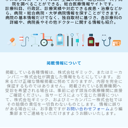
院を調べることができる、総合医療情報サイトです。
診療科目、行政区、診療実績や対応できる疾患・治療などか
ら、病院・総合病院・大学病院情報を探すことができます。
病院の基本情報だけでなく、独自取材に基づき、各診療科の
詳細や、病院長やその他ドクターに関する情報も紹介。
掲載情報について
掲載している各種情報は、株式会社ギミック、またはミーカ
ンパニー株式会社が調査した情報をもとにしています。 出
来るだけ正確な情報掲載に努めておりますが、内容を完全に
保証するものではありません。 掲載されている医療機関へ
受診を希望される場合は、事前に必ず該当の医療機関に直接
ご確認ください。 当サービスによって生じた損害につい
て、株式会社ギミック、およびミーカンパニー株式会社では
その賠償の責任を一切負わないものとします。 情報に誤り
がある場合には、お手数ですが
お問い合わせフォーム
より編
集部までご連絡をいただけますようお願いいたします。