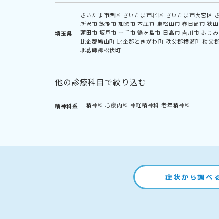
さいたま市西区
さいたま市北区
さいたま市大宮区
所沢市
飯能市
加須市
本庄市
東松山市
春日部市
狭山
蓮田市
坂戸市
幸手市
鶴ヶ島市
日高市
吉川市
ふじみ
埼玉県
比企郡鳩山町
比企郡ときがわ町
秩父郡横瀬町
秩父
北葛飾郡松伏町
他の診療科目で絞り込む
精神科
心療内科
神経精神科
老年精神科
精神科系
症状から調べ