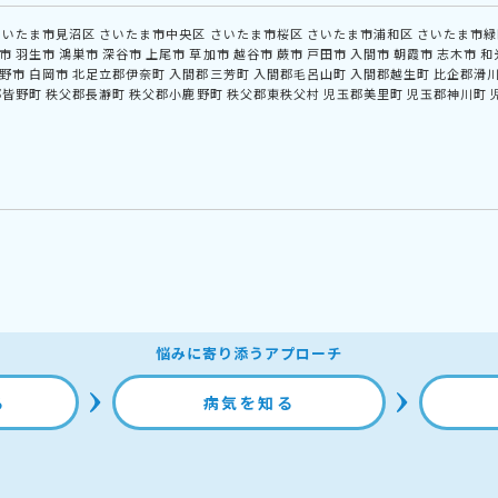
さいたま市見沼区
さいたま市中央区
さいたま市桜区
さいたま市浦和区
さいたま市緑
市
羽生市
鴻巣市
深谷市
上尾市
草加市
越谷市
蕨市
戸田市
入間市
朝霞市
志木市
和
野市
白岡市
北足立郡伊奈町
入間郡三芳町
入間郡毛呂山町
入間郡越生町
比企郡滑
郡皆野町
秩父郡長瀞町
秩父郡小鹿野町
秩父郡東秩父村
児玉郡美里町
児玉郡神川町
悩みに寄り添うアプローチ
る
病気を知る