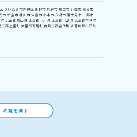
区
さいたま市岩槻区
川越市
熊谷市
川口市
行田市
秩父市
光市
新座市
桶川市
久喜市
北本市
八潮市
富士見市
三郷市
川町
比企郡嵐山町
比企郡小川町
比企郡川島町
比企郡吉見町
児玉郡上里町
大里郡寄居町
南埼玉郡宮代町
北葛飾郡杉戸町
病院を探す