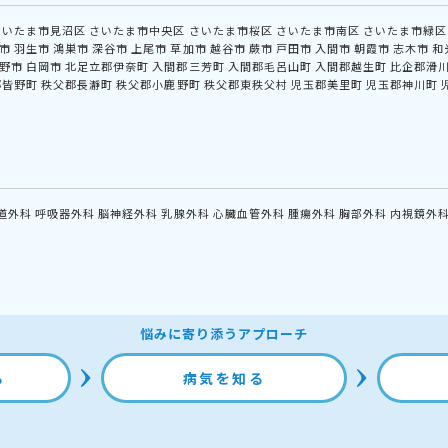
さいたま市見沼区
さいたま市中央区
さいたま市桜区
さいたま市南区
さいたま市緑区
市
羽生市
鴻巣市
深谷市
上尾市
草加市
越谷市
蕨市
戸田市
入間市
朝霞市
志木市
和
野市
白岡市
北足立郡伊奈町
入間郡三芳町
入間郡毛呂山町
入間郡越生町
比企郡滑
郡皆野町
秩父郡長瀞町
秩父郡小鹿野町
秩父郡東秩父村
児玉郡美里町
児玉郡神川町
道外科
呼吸器外科
脳神経外科
乳腺外科
心臓血管外科
腫瘍外科
胸部外科
内視鏡外
悩みに寄り添うアプローチ
る
病気を知る