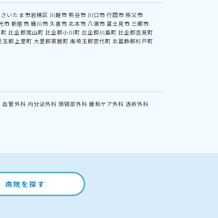
さいたま市岩槻区
川越市
熊谷市
川口市
行田市
秩父市
光市
新座市
桶川市
久喜市
北本市
八潮市
富士見市
三郷市
川町
比企郡嵐山町
比企郡小川町
比企郡川島町
比企郡吉見町
児玉郡上里町
大里郡寄居町
南埼玉郡宮代町
北葛飾郡杉戸町
科
血管外科
内分泌外科
頭頸部外科
緩和ケア外科
透析外科
病院を探す