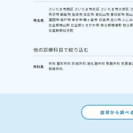
さいたま市西区
さいたま市北区
さいたま市大宮区
所沢市
飯能市
加須市
本庄市
東松山市
春日部市
狭山
蓮田市
坂戸市
幸手市
鶴ヶ島市
日高市
吉川市
ふじみ
埼玉県
比企郡鳩山町
比企郡ときがわ町
秩父郡横瀬町
秩父
北葛飾郡松伏町
他の診療科目で絞り込む
外科
整形外科
形成外科
消化器外科
胃腸外科
気管食
外科系
移植外科
症状から調べ