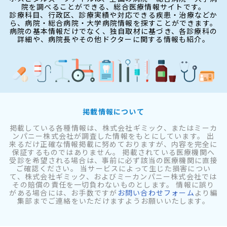
院を調べることができる、総合医療情報サイトです。
診療科目、行政区、診療実績や対応できる疾患・治療などか
ら、病院・総合病院・大学病院情報を探すことができます。
病院の基本情報だけでなく、独自取材に基づき、各診療科の
詳細や、病院長やその他ドクターに関する情報も紹介。
掲載情報について
掲載している各種情報は、株式会社ギミック、またはミーカ
ンパニー株式会社が調査した情報をもとにしています。 出
来るだけ正確な情報掲載に努めておりますが、内容を完全に
保証するものではありません。 掲載されている医療機関へ
受診を希望される場合は、事前に必ず該当の医療機関に直接
ご確認ください。 当サービスによって生じた損害につい
て、株式会社ギミック、およびミーカンパニー株式会社では
その賠償の責任を一切負わないものとします。 情報に誤り
がある場合には、お手数ですが
お問い合わせフォーム
より編
集部までご連絡をいただけますようお願いいたします。