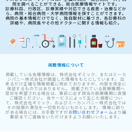
院を調べることができる、総合医療情報サイトです。
診療科目、行政区、診療実績や対応できる疾患・治療などか
ら、病院・総合病院・大学病院情報を探すことができます。
病院の基本情報だけでなく、独自取材に基づき、各診療科の
詳細や、病院長やその他ドクターに関する情報も紹介。
掲載情報について
掲載している各種情報は、株式会社ギミック、またはミーカ
ンパニー株式会社が調査した情報をもとにしています。 出
来るだけ正確な情報掲載に努めておりますが、内容を完全に
保証するものではありません。 掲載されている医療機関へ
受診を希望される場合は、事前に必ず該当の医療機関に直接
ご確認ください。 当サービスによって生じた損害につい
て、株式会社ギミック、およびミーカンパニー株式会社では
その賠償の責任を一切負わないものとします。 情報に誤り
がある場合には、お手数ですが
お問い合わせフォーム
より編
集部までご連絡をいただけますようお願いいたします。