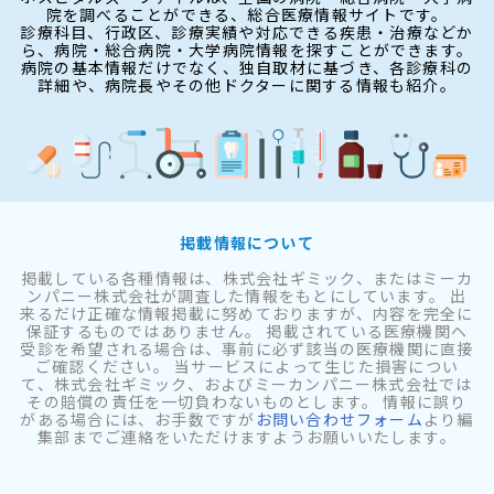
院を調べることができる、総合医療情報サイトです。
診療科目、行政区、診療実績や対応できる疾患・治療などか
ら、病院・総合病院・大学病院情報を探すことができます。
病院の基本情報だけでなく、独自取材に基づき、各診療科の
詳細や、病院長やその他ドクターに関する情報も紹介。
掲載情報について
掲載している各種情報は、株式会社ギミック、またはミーカ
ンパニー株式会社が調査した情報をもとにしています。 出
来るだけ正確な情報掲載に努めておりますが、内容を完全に
保証するものではありません。 掲載されている医療機関へ
受診を希望される場合は、事前に必ず該当の医療機関に直接
ご確認ください。 当サービスによって生じた損害につい
て、株式会社ギミック、およびミーカンパニー株式会社では
その賠償の責任を一切負わないものとします。 情報に誤り
がある場合には、お手数ですが
お問い合わせフォーム
より編
集部までご連絡をいただけますようお願いいたします。