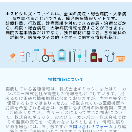
ホスピタルズ・ファイルは、全国の病院・総合病院・大学病
院を調べることができる、総合医療情報サイトです。
診療科目、行政区、診療実績や対応できる疾患・治療などか
ら、病院・総合病院・大学病院情報を探すことができます。
病院の基本情報だけでなく、独自取材に基づき、各診療科の
詳細や、病院長やその他ドクターに関する情報も紹介。
掲載情報について
掲載している各種情報は、株式会社ギミック、またはミーカ
ンパニー株式会社が調査した情報をもとにしています。 出
来るだけ正確な情報掲載に努めておりますが、内容を完全に
保証するものではありません。 掲載されている医療機関へ
受診を希望される場合は、事前に必ず該当の医療機関に直接
ご確認ください。 当サービスによって生じた損害につい
て、株式会社ギミック、およびミーカンパニー株式会社では
その賠償の責任を一切負わないものとします。 情報に誤り
がある場合には、お手数ですが
お問い合わせフォーム
より編
集部までご連絡をいただけますようお願いいたします。