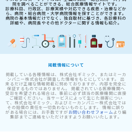
院を調べることができる、総合医療情報サイトです。
診療科目、行政区、診療実績や対応できる疾患・治療などか
ら、病院・総合病院・大学病院情報を探すことができます。
病院の基本情報だけでなく、独自取材に基づき、各診療科の
詳細や、病院長やその他ドクターに関する情報も紹介。
掲載情報について
掲載している各種情報は、株式会社ギミック、またはミーカ
ンパニー株式会社が調査した情報をもとにしています。 出
来るだけ正確な情報掲載に努めておりますが、内容を完全に
保証するものではありません。 掲載されている医療機関へ
受診を希望される場合は、事前に必ず該当の医療機関に直接
ご確認ください。 当サービスによって生じた損害につい
て、株式会社ギミック、およびミーカンパニー株式会社では
その賠償の責任を一切負わないものとします。 情報に誤り
がある場合には、お手数ですが
お問い合わせフォーム
より編
集部までご連絡をいただけますようお願いいたします。