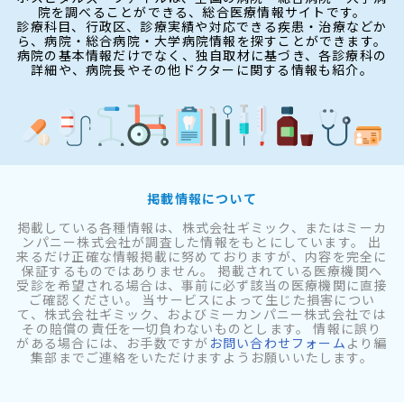
院を調べることができる、総合医療情報サイトです。
診療科目、行政区、診療実績や対応できる疾患・治療などか
ら、病院・総合病院・大学病院情報を探すことができます。
病院の基本情報だけでなく、独自取材に基づき、各診療科の
詳細や、病院長やその他ドクターに関する情報も紹介。
掲載情報について
掲載している各種情報は、株式会社ギミック、またはミーカ
ンパニー株式会社が調査した情報をもとにしています。 出
来るだけ正確な情報掲載に努めておりますが、内容を完全に
保証するものではありません。 掲載されている医療機関へ
受診を希望される場合は、事前に必ず該当の医療機関に直接
ご確認ください。 当サービスによって生じた損害につい
て、株式会社ギミック、およびミーカンパニー株式会社では
その賠償の責任を一切負わないものとします。 情報に誤り
がある場合には、お手数ですが
お問い合わせフォーム
より編
集部までご連絡をいただけますようお願いいたします。