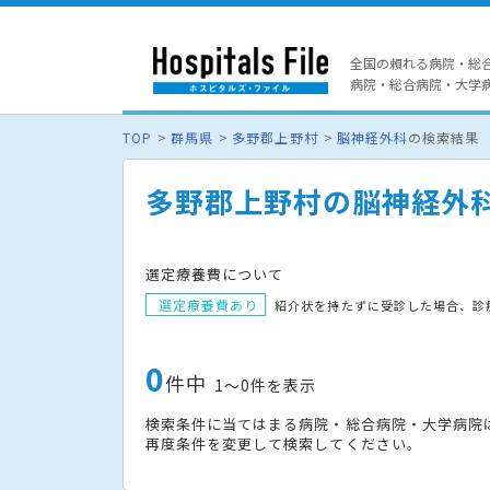
全国の頼れる病院・総
病院・総合病院・大学病院
TOP
群馬県
多野郡上野村
脳神経外科
の検索結果
多野郡上野村の脳神経外
選定療養費について
選定療養費あり
紹介状を持たずに受診した場合、診
0
件中
1〜0件を表示
検索条件に当てはまる病院・総合病院・大学病院
再度条件を変更して検索してください。