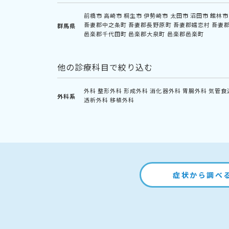
前橋市
高崎市
桐生市
伊勢崎市
太田市
沼田市
館林市
吾妻郡中之条町
吾妻郡長野原町
吾妻郡嬬恋村
吾妻
群馬県
邑楽郡千代田町
邑楽郡大泉町
邑楽郡邑楽町
他の診療科目で絞り込む
外科
整形外科
形成外科
消化器外科
胃腸外科
気管食
外科系
透析外科
移植外科
症状から調べ