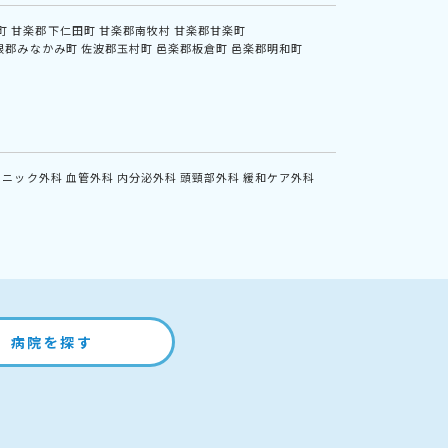
町
甘楽郡下仁田町
甘楽郡南牧村
甘楽郡甘楽町
根郡みなかみ町
佐波郡玉村町
邑楽郡板倉町
邑楽郡明和町
リニック外科
血管外科
内分泌外科
頭頸部外科
緩和ケア外科
病院を探す