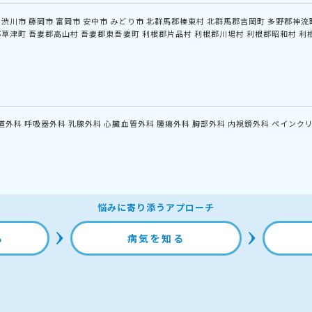
渋川市
藤岡市
富岡市
安中市
みどり市
北群馬郡榛東村
北群馬郡吉岡町
多野郡神流
郡草津町
吾妻郡高山村
吾妻郡東吾妻町
利根郡片品村
利根郡川場村
利根郡昭和村
利
道外科
呼吸器外科
乳腺外科
心臓血管外科
腫瘍外科
胸部外科
内視鏡外科
ペインク
悩みに寄り添うアプローチ
る
病気を知る