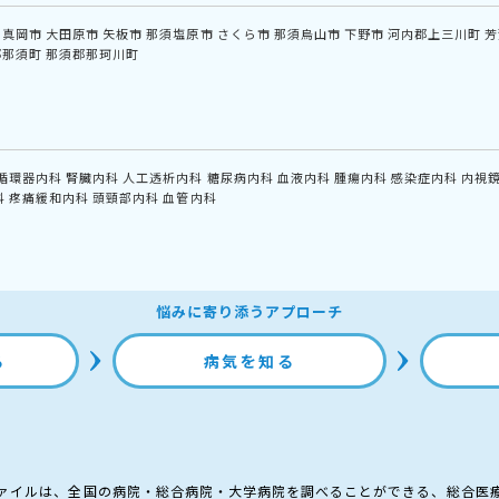
真岡市
大田原市
矢板市
那須塩原市
さくら市
那須烏山市
下野市
河内郡上三川町
芳
郡那須町
那須郡那珂川町
循環器内科
腎臓内科
人工透析内科
糖尿病内科
血液内科
腫瘍内科
感染症内科
内視
科
疼痛緩和内科
頭頸部内科
血管内科
悩みに寄り添うアプローチ
る
病気を知る
ァイルは、全国の病院・総合病院・大学病院を調べることができる、総合医