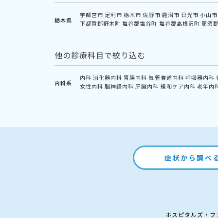
宇都宮市
足利市
栃木市
佐野市
鹿沼市
日光市
小山市
栃木県
下都賀郡野木町
塩谷郡塩谷町
塩谷郡高根沢町
那須
他の診療科目で絞り込む
内科
消化器内科
胃腸内科
気管食道内科
呼吸器内科
内科系
女性内科
脳神経内科
肝臓内科
緩和ケア内科
老年内
症状から調べ
ホスピタルズ・フ