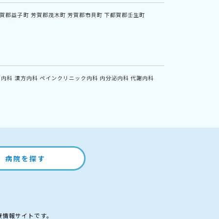
賀郡益子町
芳賀郡茂木町
芳賀郡市貝町
下都賀郡壬生町
鏡内科
漢方内科
ペインクリニック内科
内分泌内科
代謝内科
病院を探す
療情報サイトです。