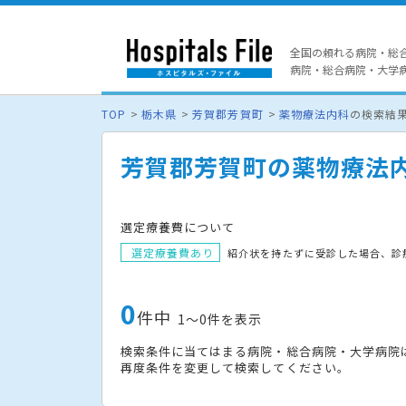
全国の頼れる病院・総
病院・総合病院・大学病院
TOP
栃木県
芳賀郡芳賀町
薬物療法内科
の検索結
芳賀郡芳賀町の薬物療法
選定療養費について
選定療養費あり
紹介状を持たずに受診した場合、診
0
件中
1〜0件を表示
検索条件に当てはまる病院・総合病院・大学病院
再度条件を変更して検索してください。