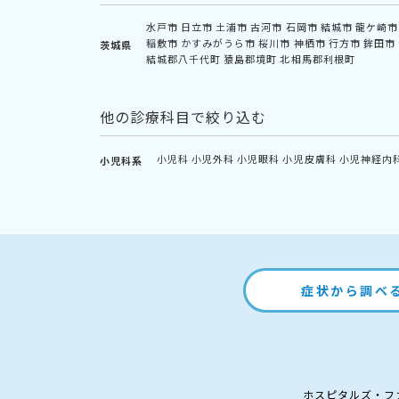
水戸市
日立市
土浦市
古河市
石岡市
結城市
龍ケ崎市
稲敷市
かすみがうら市
桜川市
神栖市
行方市
鉾田市
茨城県
結城郡八千代町
猿島郡境町
北相馬郡利根町
他の診療科目で絞り込む
小児科
小児外科
小児眼科
小児皮膚科
小児神経内
小児科系
症状から調べ
ホスピタルズ・フ