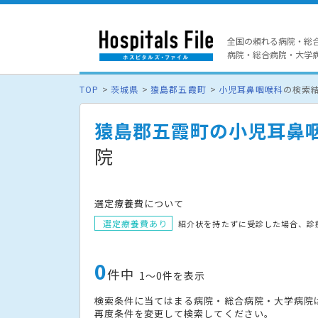
全国の頼れる病院・総
病院・総合病院・大学病院
TOP
茨城県
猿島郡五霞町
小児耳鼻咽喉科
の検索
猿島郡五霞町の小児耳鼻
院
選定療養費について
選定療養費あり
紹介状を持たずに受診した場合、診
0
件中
1〜0件を表示
検索条件に当てはまる病院・総合病院・大学病院
再度条件を変更して検索してください。