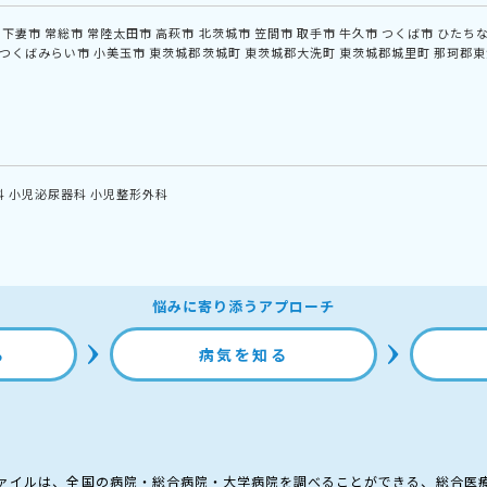
下妻市
常総市
常陸太田市
高萩市
北茨城市
笠間市
取手市
牛久市
つくば市
ひたち
つくばみらい市
小美玉市
東茨城郡茨城町
東茨城郡大洗町
東茨城郡城里町
那珂郡東
科
小児泌尿器科
小児整形外科
悩みに寄り添うアプローチ
る
病気を知る
ァイルは、全国の病院・総合病院・大学病院を調べることができる、総合医