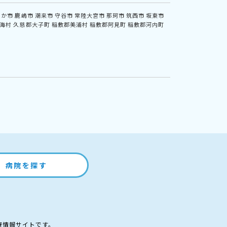
なか市
鹿嶋市
潮来市
守谷市
常陸大宮市
那珂市
筑西市
坂東市
海村
久慈郡大子町
稲敷郡美浦村
稲敷郡阿見町
稲敷郡河内町
病院を探す
療情報サイトです。