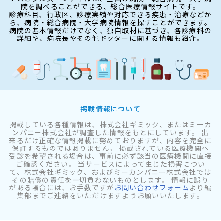
院を調べることができる、総合医療情報サイトです。
診療科目、行政区、診療実績や対応できる疾患・治療などか
ら、病院・総合病院・大学病院情報を探すことができます。
病院の基本情報だけでなく、独自取材に基づき、各診療科の
詳細や、病院長やその他ドクターに関する情報も紹介。
掲載情報について
掲載している各種情報は、株式会社ギミック、またはミーカ
ンパニー株式会社が調査した情報をもとにしています。 出
来るだけ正確な情報掲載に努めておりますが、内容を完全に
保証するものではありません。 掲載されている医療機関へ
受診を希望される場合は、事前に必ず該当の医療機関に直接
ご確認ください。 当サービスによって生じた損害につい
て、株式会社ギミック、およびミーカンパニー株式会社では
その賠償の責任を一切負わないものとします。 情報に誤り
がある場合には、お手数ですが
お問い合わせフォーム
より編
集部までご連絡をいただけますようお願いいたします。