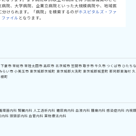
立病院、大学病院、企業立病院といった大規模病院や、地域医
に分けられます。「病院」を検索するのが
ホスピタルズ・ファ
・ファイル
となります。
下妻市
常総市
常陸太田市
高萩市
北茨城市
笠間市
取手市
牛久市
つくば市
ひたち
みらい市
小美玉市
東茨城郡茨城町
東茨城郡大洗町
東茨城郡城里町
那珂郡東海村
久
利根町
循環器内科
腎臓内科
人工透析内科
糖尿病内科
血液内科
腫瘍内科
感染症内科
内視
和内科
頭頸部内科
血管内科
薬物療法内科