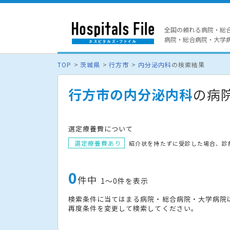
全国の頼れる病院・総
病院・総合病院・大学病院
TOP
茨城県
行方市
内分泌内科
の検索結果
行方市の内分泌内科
の病
選定療養費について
選定療養費あり
紹介状を持たずに受診した場合、診
0
件中
1〜0件を表示
検索条件に当てはまる病院・総合病院・大学病院
再度条件を変更して検索してください。