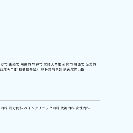
なか市
鹿嶋市
潮来市
守谷市
常陸大宮市
那珂市
筑西市
坂東市
慈郡大子町
稲敷郡美浦村
稲敷郡阿見町
稲敷郡河内町
鏡内科
漢方内科
ペインクリニック内科
代謝内科
女性内科