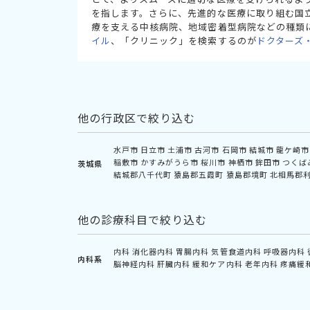
を指します。さらに、先進的な医療に取り組む国
療を支える中核病院、地域密着型病院などの種類
イル
、「クリニック」を検索するのが
ドクターズ
他の行政区で絞り込む
水戸市
日立市
土浦市
古河市
石岡市
結城市
龍ケ崎市
稲敷市
かすみがうら市
桜川市
神栖市
鉾田市
つくば
茨城県
結城郡八千代町
猿島郡五霞町
猿島郡境町
北相馬郡
他の診療科目で絞り込む
内科
消化器内科
胃腸内科
気管食道内科
呼吸器内科
内科系
脳神経内科
肝臓内科
緩和ケア内科
老年内科
疼痛緩