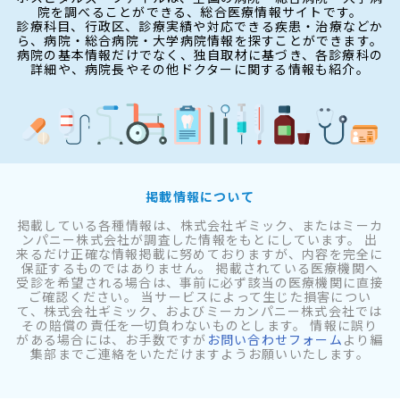
院を調べることができる、総合医療情報サイトです。
診療科目、行政区、診療実績や対応できる疾患・治療などか
ら、病院・総合病院・大学病院情報を探すことができます。
病院の基本情報だけでなく、独自取材に基づき、各診療科の
詳細や、病院長やその他ドクターに関する情報も紹介。
掲載情報について
掲載している各種情報は、株式会社ギミック、またはミーカ
ンパニー株式会社が調査した情報をもとにしています。 出
来るだけ正確な情報掲載に努めておりますが、内容を完全に
保証するものではありません。 掲載されている医療機関へ
受診を希望される場合は、事前に必ず該当の医療機関に直接
ご確認ください。 当サービスによって生じた損害につい
て、株式会社ギミック、およびミーカンパニー株式会社では
その賠償の責任を一切負わないものとします。 情報に誤り
がある場合には、お手数ですが
お問い合わせフォーム
より編
集部までご連絡をいただけますようお願いいたします。