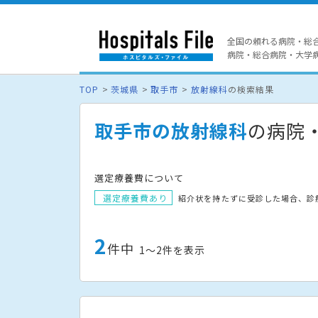
全国の頼れる病院・総
病院・総合病院・大学病院
TOP
茨城県
取手市
放射線科
の検索結果
取手市の放射線科
の病院
選定療養費について
選定療養費あり
紹介状を持たずに受診した場合、診
2
件中
1〜2件を表示