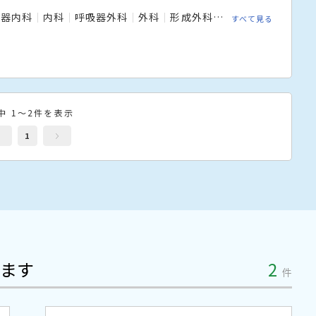
吸器内科
内科
呼吸器外科
外科
形成外科
循環器内科
心臓
すべて見る
中 1～2件を表示
1
ます
2
件