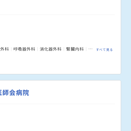
経外科
呼吸器外科
消化器外科
腎臓内科
小児科
整形外科
すべて見る
医師会病院