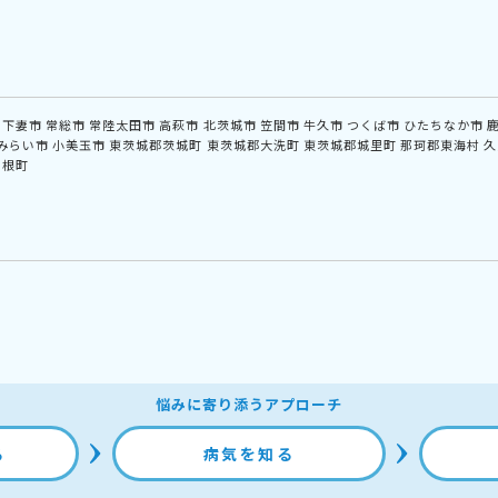
下妻市
常総市
常陸太田市
高萩市
北茨城市
笠間市
牛久市
つくば市
ひたちなか市
みらい市
小美玉市
東茨城郡茨城町
東茨城郡大洗町
東茨城郡城里町
那珂郡東海村
久
利根町
悩みに寄り添うアプローチ
る
病気を知る