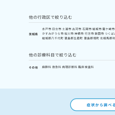
他の行政区で絞り込む
水戸市
日立市
土浦市
古河市
石岡市
結城市
龍ケ崎市
かすみがうら市
桜川市
神栖市
行方市
鉾田市
つくば
茨城県
結城郡八千代町
猿島郡五霞町
猿島郡境町
北相馬郡
他の診療科目で絞り込む
麻酔科
救急科
病理診断科
臨床検査科
その他
症状から調べ