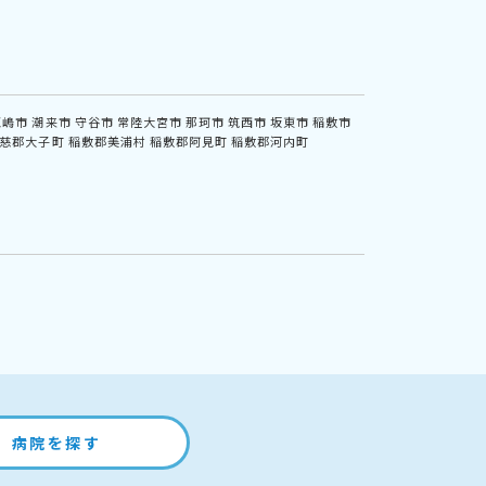
鹿嶋市
潮来市
守谷市
常陸大宮市
那珂市
筑西市
坂東市
稲敷市
慈郡大子町
稲敷郡美浦村
稲敷郡阿見町
稲敷郡河内町
病院を探す