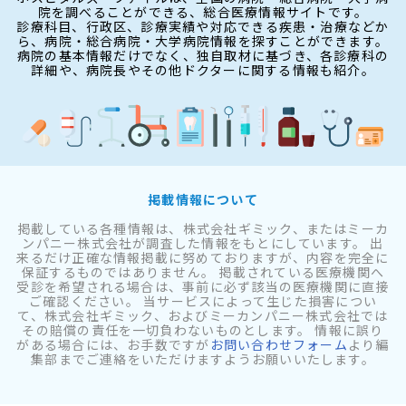
院を調べることができる、総合医療情報サイトです。
診療科目、行政区、診療実績や対応できる疾患・治療などか
ら、病院・総合病院・大学病院情報を探すことができます。
病院の基本情報だけでなく、独自取材に基づき、各診療科の
詳細や、病院長やその他ドクターに関する情報も紹介。
掲載情報について
掲載している各種情報は、株式会社ギミック、またはミーカ
ンパニー株式会社が調査した情報をもとにしています。 出
来るだけ正確な情報掲載に努めておりますが、内容を完全に
保証するものではありません。 掲載されている医療機関へ
受診を希望される場合は、事前に必ず該当の医療機関に直接
ご確認ください。 当サービスによって生じた損害につい
て、株式会社ギミック、およびミーカンパニー株式会社では
その賠償の責任を一切負わないものとします。 情報に誤り
がある場合には、お手数ですが
お問い合わせフォーム
より編
集部までご連絡をいただけますようお願いいたします。