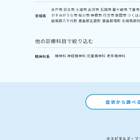
水戸市
日立市
土浦市
古河市
石岡市
龍ケ崎市
下妻市
かすみがうら市
桜川市
神栖市
行方市
鉾田市
つくば
茨城県
結城郡八千代町
猿島郡五霞町
猿島郡境町
北相馬郡
他の診療科目で絞り込む
精神科
神経精神科
児童精神科
老年精神科
精神科系
症状から調べ
ホスピタルズ・フ