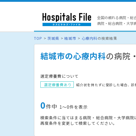
全国の頼れる病院・総
病院・総合病院・大学病院
TOP
茨城県
結城市
心療内科
の検索結果
結城市の心療内科
の病院
選定療養費について
選定療養費あり
紹介状を持たずに受診した場合、診
0
件中
1〜0件を表示
検索条件に当てはまる病院・総合病院・大学病院
再度条件を変更して検索してください。