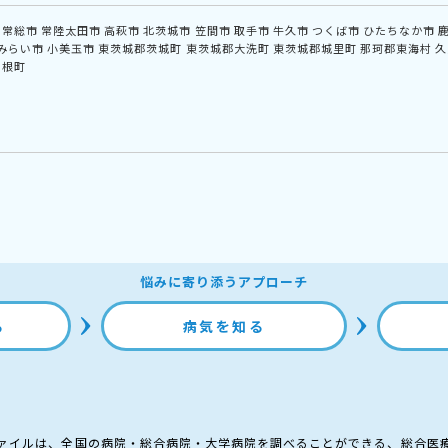
常総市
常陸太田市
高萩市
北茨城市
笠間市
取手市
牛久市
つくば市
ひたちなか市
みらい市
小美玉市
東茨城郡茨城町
東茨城郡大洗町
東茨城郡城里町
那珂郡東海村
久
利根町
悩みに寄り添うアプローチ
る
病気を知る
ァイルは、全国の病院・総合病院・大学病院を調べることができる、総合医