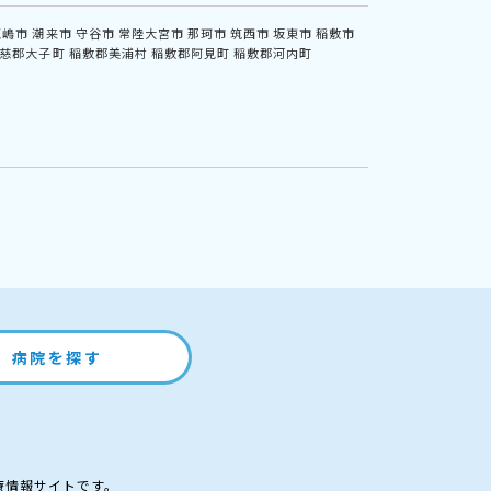
鹿嶋市
潮来市
守谷市
常陸大宮市
那珂市
筑西市
坂東市
稲敷市
慈郡大子町
稲敷郡美浦村
稲敷郡阿見町
稲敷郡河内町
病院を探す
療情報サイトです。