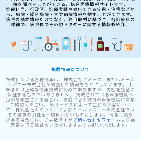
院を調べることができる、総合医療情報サイトです。
診療科目、行政区、診療実績や対応できる疾患・治療などか
ら、病院・総合病院・大学病院情報を探すことができます。
病院の基本情報だけでなく、独自取材に基づき、各診療科の
詳細や、病院長やその他ドクターに関する情報も紹介。
掲載情報について
掲載している各種情報は、株式会社ギミック、またはミーカ
ンパニー株式会社が調査した情報をもとにしています。 出
来るだけ正確な情報掲載に努めておりますが、内容を完全に
保証するものではありません。 掲載されている医療機関へ
受診を希望される場合は、事前に必ず該当の医療機関に直接
ご確認ください。 当サービスによって生じた損害につい
て、株式会社ギミック、およびミーカンパニー株式会社では
その賠償の責任を一切負わないものとします。 情報に誤り
がある場合には、お手数ですが
お問い合わせフォーム
より編
集部までご連絡をいただけますようお願いいたします。